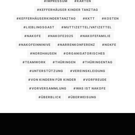
#IMPRESSUM
#KARTEN
#KEFFERHÄUSER KINDER TANZTAG
#KEFFERHÄUSERKINDERTANZTAG
#KKTT
#KOSTEN
#LIEBLINGSGAST
#MUTTIZETTEL/VATIZETTEL
#NAKOFE
#NAKOFE2025
#NAKOFEFAMILIE
#NAKOFEINNINIVE
#NARRENKONFERENZ
#NOKFE
#NORDHAUSEN
#ORGANISATORISCHES
#TEAMWORK
#THÜRINGEN
#THÜRINGENTAG
#UNTERSTÜTZUNG
#VEREINSKLEIDUNG
#VON KINDERN FÜR KINDER
#VORFREUDE
#VORVERSAMMLUNG
#WAS IST NAKOFE
#ÜBERBLICK
#ÜBERWEISUNG