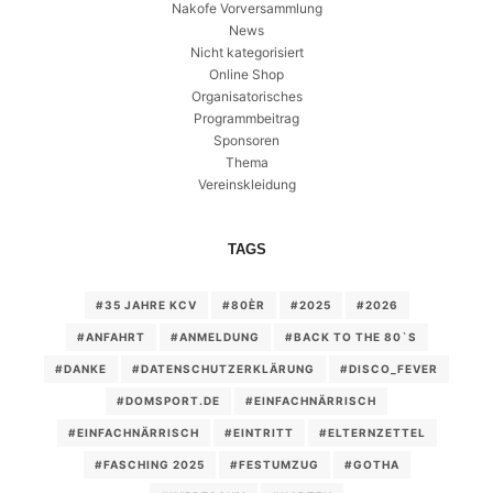
Nakofe Vorversammlung
News
Nicht kategorisiert
Online Shop
Organisatorisches
Programmbeitrag
Sponsoren
Thema
Vereinskleidung
TAGS
#35 JAHRE KCV
#80ÈR
#2025
#2026
#ANFAHRT
#ANMELDUNG
#BACK TO THE 80`S
#DANKE
#DATENSCHUTZERKLÄRUNG
#DISCO_FEVER
#DOMSPORT.DE
#EINFACHNÄRRISCH
#EINFACHNÄRRISCH
#EINTRITT
#ELTERNZETTEL
#FASCHING 2025
#FESTUMZUG
#GOTHA