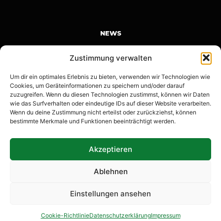
NEWS
Karnevalswochenende in Kefferhausen | Save the Date |
Zustimmung verwalten
14.-16.02.2026
Um dir ein optimales Erlebnis zu bieten, verwenden wir Technologien wie
12. Januar 2026
Cookies, um Geräteinformationen zu speichern und/oder darauf
Anmeldung KKTT
zuzugreifen. Wenn du diesen Technologien zustimmst, können wir Daten
wie das Surfverhalten oder eindeutige IDs auf dieser Website verarbeiten.
22. Dezember 2025
Wenn du deine Zustimmung nicht erteilst oder zurückziehst, können
bestimmte Merkmale und Funktionen beeinträchtigt werden.
Wow Kefferhausen! Krass Kefferhausen!
14. November 2025
Akzeptieren
Ablehnen
Einstellungen ansehen
Stolz unterstützt von Blickpunkt
Cookie-Richtlinie
Datenschutzerklärung
Impressum