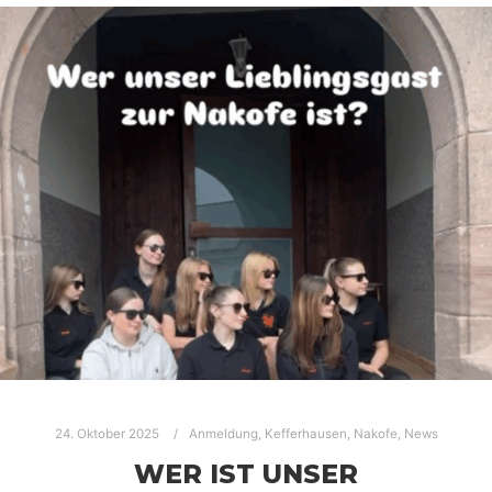
24. Oktober 2025
Anmeldung
,
Kefferhausen
,
Nakofe
,
News
WER IST UNSER