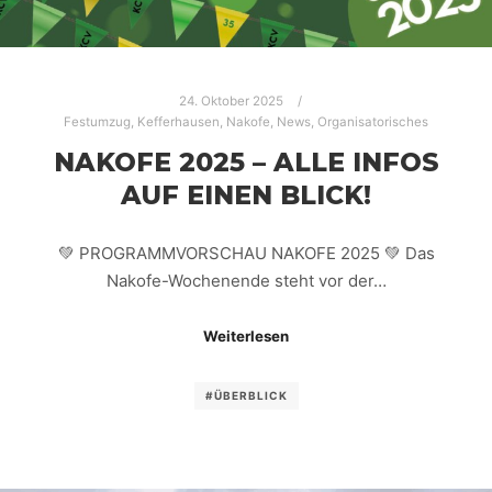
24. Oktober 2025
Festumzug
,
Kefferhausen
,
Nakofe
,
News
,
Organisatorisches
NAKOFE 2025 – ALLE INFOS
AUF EINEN BLICK!
💚 PROGRAMMVORSCHAU NAKOFE 2025 💚 Das
Nakofe-Wochenende steht vor der…
Weiterlesen
#ÜBERBLICK