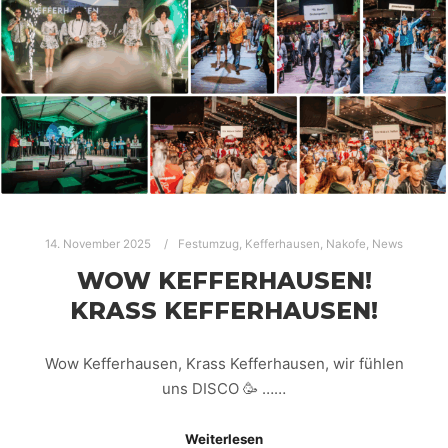
14. November 2025
Festumzug
,
Kefferhausen
,
Nakofe
,
News
WOW KEFFERHAUSEN!
KRASS KEFFERHAUSEN!
Wow Kefferhausen, Krass Kefferhausen, wir fühlen
uns DISCO 🥳 ……
Weiterlesen