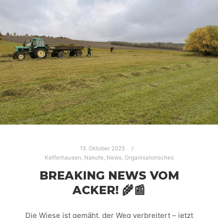
13. Oktober 2025
Kefferhausen
,
Nakofe
,
News
,
Organisatorisches
BREAKING NEWS VOM
ACKER! 🌾📰
Die Wiese ist gemäht, der Weg verbreitert – jetzt