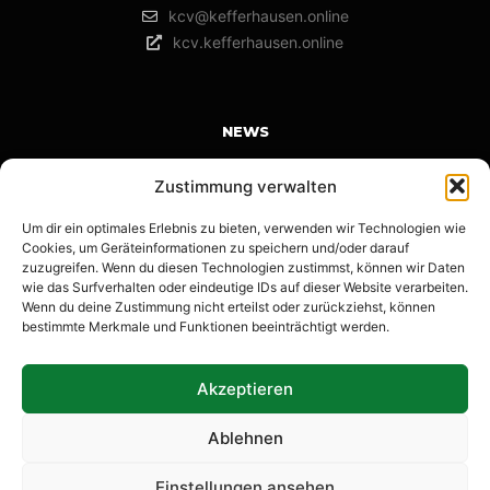
kcv@kefferhausen.online
kcv.kefferhausen.online
NEWS
Karnevalswochenende in Kefferhausen | Save the Date |
Zustimmung verwalten
14.-16.02.2026
Um dir ein optimales Erlebnis zu bieten, verwenden wir Technologien wie
12. Januar 2026
Cookies, um Geräteinformationen zu speichern und/oder darauf
Anmeldung KKTT
zuzugreifen. Wenn du diesen Technologien zustimmst, können wir Daten
wie das Surfverhalten oder eindeutige IDs auf dieser Website verarbeiten.
22. Dezember 2025
Wenn du deine Zustimmung nicht erteilst oder zurückziehst, können
bestimmte Merkmale und Funktionen beeinträchtigt werden.
Wow Kefferhausen! Krass Kefferhausen!
14. November 2025
Akzeptieren
Ablehnen
Einstellungen ansehen