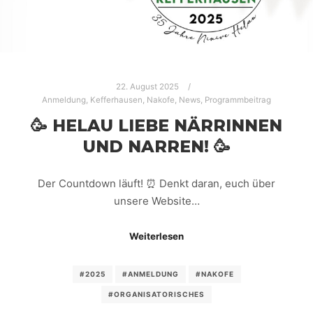
22. August 2025
Anmeldung
,
Kefferhausen
,
Nakofe
,
News
,
Programmbeitrag
🥳 HELAU LIEBE NÄRRINNEN
UND NARREN! 🥳
Der Countdown läuft! ⏰ Denkt daran, euch über
unsere Website…
Weiterlesen
#2025
#ANMELDUNG
#NAKOFE
#ORGANISATORISCHES