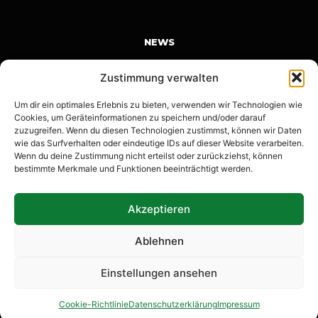
NEWS
Karnevalswochenende in Kefferhausen | Save the Date |
Zustimmung verwalten
14.-16.02.2026
Um dir ein optimales Erlebnis zu bieten, verwenden wir Technologien wie
12. Januar 2026
Cookies, um Geräteinformationen zu speichern und/oder darauf
Anmeldung KKTT
zuzugreifen. Wenn du diesen Technologien zustimmst, können wir Daten
wie das Surfverhalten oder eindeutige IDs auf dieser Website verarbeiten.
22. Dezember 2025
Wenn du deine Zustimmung nicht erteilst oder zurückziehst, können
bestimmte Merkmale und Funktionen beeinträchtigt werden.
Wow Kefferhausen! Krass Kefferhausen!
14. November 2025
Akzeptieren
Ablehnen
Einstellungen ansehen
Stolz unterstützt von Blickpunkt
Cookie-Richtlinie
Datenschutzerklärung
Impressum