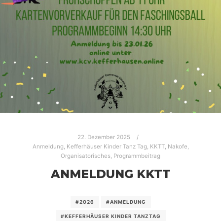
22. Dezember 2025
Anmeldung
,
Kefferhäuser Kinder Tanz Tag
,
KKTT
,
Nakofe
,
Organisatorisches
,
Programmbeitrag
ANMELDUNG KKTT
#2026
#ANMELDUNG
#KEFFERHÄUSER KINDER TANZTAG