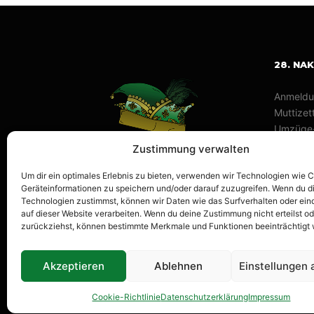
28. NA
Anmeldu
Muttizett
Umzüge
Braucht
Zustimmung verwalten
Datensc
Um dir ein optimales Erlebnis zu bieten, verwenden wir Technologien wie 
Impress
Geräteinformationen zu speichern und/oder darauf zuzugreifen. Wenn du d
Technologien zustimmst, können wir Daten wie das Surfverhalten oder ein
auf dieser Website verarbeiten. Wenn du deine Zustimmung nicht erteilst od
zurückziehst, können bestimmte Merkmale und Funktionen beeinträchtigt
Akzeptieren
Ablehnen
Einstellungen
Cookie-Richtlinie
Datenschutzerklärung
Impressum
Stolz unterstützt von Blickpunkt