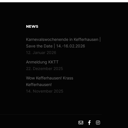
NEWS
Karnevalswochenende in Kefferhausen |
Save the Date | 14.-16.02.2026
12. Januar 2026
Anmeldung KKTT
22. Dezember 2025
Wow Kefferhausen! Krass
Kefferhausen!
14. November 2025