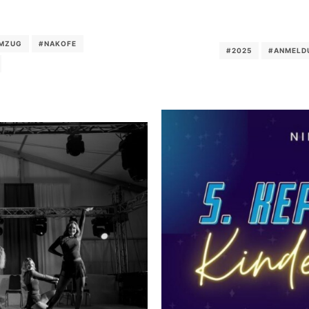
MZUG
#NAKOFE
#2025
#ANMELD