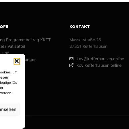
KOFE
KONTAKT
ng Programmbeitrag KKTT
Musserstraße 23
el / Vatizettel
37351 Kefferhausen
- und
kcv@kefferhausen.online
umsveranstaltungen
kcv.kefferhausen.online
hutzerklärung
Cookies, um
um
iesen
deutige IDs
er
 werden.
 ansehen