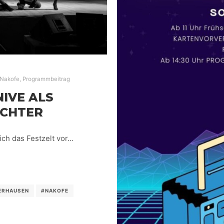
Nakofe
,
Programmbeitrag
NIVE ALS
ICHTER
ch das Festzelt vor…
ERHAUSEN
#NAKOFE