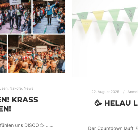
usen
,
Nakofe
,
News
22. August 2025
Anme
N! KRASS
🥳 HELAU 
EN!
 fühlen uns DISCO 🥳 ……
Der Countdown läuft! 