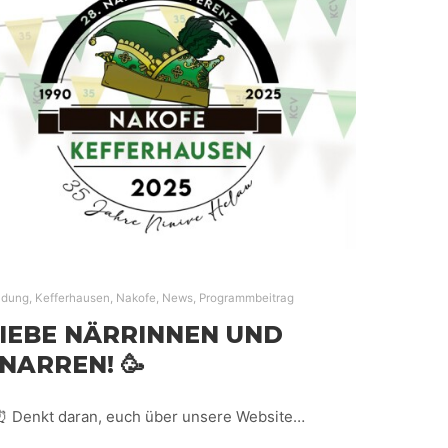
ldung
,
Kefferhausen
,
Nakofe
,
News
,
Programmbeitrag
LIEBE NÄRRINNEN UND
NARREN! 🥳
⏰ Denkt daran, euch über unsere Website…