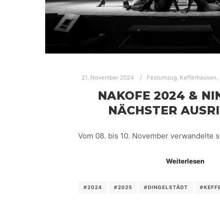
21. November 2024
Festumzug
,
Kefferhausen
,
NAKOFE 2024 & NI
NÄCHSTER AUSR
Vom 08. bis 10. November verwandelte si
Weiterlesen
#2024
#2025
#DINGELSTÄDT
#KEFF