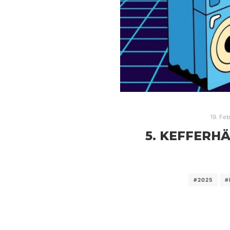
19. Fe
5. KEFFERH
#2025
#