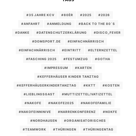
#35 JAHRE KCV
#80ÈR
#2025
#2026
#ANFAHRT
#ANMELDUNG
#BACK TO THE 80`S
#DANKE
#DATENSCHUTZERKLÄRUNG
#DISCO_FEVER
#DOMSPORT.DE
#EINFACHNÄRRISCH
#EINFACHNÄRRISCH
#EINTRITT
#ELTERNZETTEL
#FASCHING 2025
#FESTUMZUG
#GOTHA
#IMPRESSUM
#KARTEN
#KEFFERHÄUSER KINDER TANZTAG
#KEFFERHÄUSERKINDERTANZTAG
#KKTT
#KOSTEN
#LIEBLINGSGAST
#MUTTIZETTEL/VATIZETTEL
#NAKOFE
#NAKOFE2025
#NAKOFEFAMILIE
#NAKOFEINNINIVE
#NARRENKONFERENZ
#NOKFE
#NORDHAUSEN
#ORGANISATORISCHES
#TEAMWORK
#THÜRINGEN
#THÜRINGENTAG