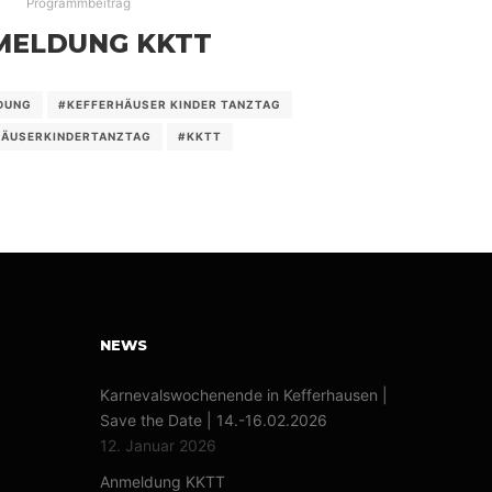
Programmbeitrag
MELDUNG KKTT
DUNG
#KEFFERHÄUSER KINDER TANZTAG
HÄUSERKINDERTANZTAG
#KKTT
NEWS
Karnevalswochenende in Kefferhausen |
Save the Date | 14.-16.02.2026
12. Januar 2026
Anmeldung KKTT