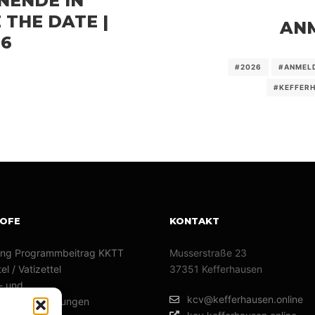
ENDE IN
 THE DATE |
AN
26
#2026
#ANMEL
#KEFFER
KOFE
KONTAKT
ng Programmbeitrag KKTT
Musserstraße 23
el / Vatizettel
37351 Kefferhausen
- und
kcv@kefferhausen.online
umsveranstaltungen