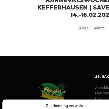
KARNEVALSWOCHEN
KEFFERHAUSEN | SAVE
14.-16.02.20
#2026
#KKTT
28. NA
Anmeldu
Muttizett
Umzüge
Braucht
Zustimmung verwalten