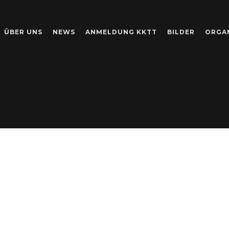
ÜBER UNS
NEWS
ANMELDUNG KKTT
BILDER
ORGA
R KATEGORIE:
KE
KINDER TANZ TA