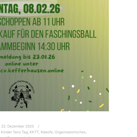
22. Dezember 2025
 Kinder Tanz Tag
,
KKTT
,
Nakofe
,
Organisatorisches
,