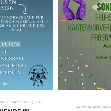
erhäuser Kinder Tanz Tag
,
KKTT
Anmeldung
,
Kefferhäuser