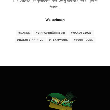
Die Wiese ist gemäht, der Weg verbreitert – jetzt
fehlt…
Weiterlesen
#DANKE
#EINFACHNÄRRISCH
#NAKOFE2025
#NAKOFEINNINIVE
#TEAMWORK
#VORFREUDE