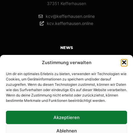
37351 Kefferhausen
kcv@kefferhausen.online
kcv.kefferhausen.online
NEWS
Karnevalswochenende in Kefferhausen | Save the Date |
Zustimmung verwalten
14.-16.02.2026
Um dir ein optimales Erlebnis zu bieten, verwenden wir Technologien wie
12. Januar 2026
Cookies, um Geräteinformationen zu speichern und/oder darauf
Anmeldung KKTT
zuzugreifen. Wenn du diesen Technologien zustimmst, können wir Daten
wie das Surfverhalten oder eindeutige IDs auf dieser Website verarbeiten.
22. Dezember 2025
Wenn du deine Zustimmung nicht erteilst oder zurückziehst, können
bestimmte Merkmale und Funktionen beeinträchtigt werden.
Wow Kefferhausen! Krass Kefferhausen!
14. November 2025
Akzeptieren
Ablehnen