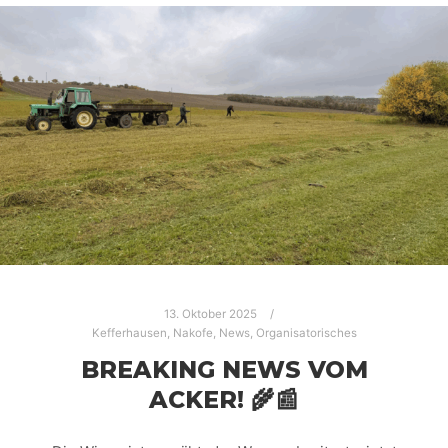
13. Oktober 2025
Kefferhausen
,
Nakofe
,
News
,
Organisatorisches
BREAKING NEWS VOM
ACKER! 🌾📰