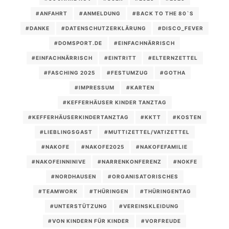
#ANFAHRT
#ANMELDUNG
#BACK TO THE 80`S
#DANKE
#DATENSCHUTZERKLÄRUNG
#DISCO_FEVER
#DOMSPORT.DE
#EINFACHNÄRRISCH
#EINFACHNÄRRISCH
#EINTRITT
#ELTERNZETTEL
#FASCHING 2025
#FESTUMZUG
#GOTHA
#IMPRESSUM
#KARTEN
#KEFFERHÄUSER KINDER TANZTAG
#KEFFERHÄUSERKINDERTANZTAG
#KKTT
#KOSTEN
#LIEBLINGSGAST
#MUTTIZETTEL/VATIZETTEL
#NAKOFE
#NAKOFE2025
#NAKOFEFAMILIE
#NAKOFEINNINIVE
#NARRENKONFERENZ
#NOKFE
#NORDHAUSEN
#ORGANISATORISCHES
#TEAMWORK
#THÜRINGEN
#THÜRINGENTAG
#UNTERSTÜTZUNG
#VEREINSKLEIDUNG
#VON KINDERN FÜR KINDER
#VORFREUDE