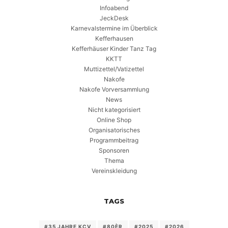
Infoabend
JeckDesk
Karnevalstermine im Überblick
Kefferhausen
Kefferhäuser Kinder Tanz Tag
KKTT
Muttizettel/Vatizettel
Nakofe
Nakofe Vorversammlung
News
Nicht kategorisiert
Online Shop
Organisatorisches
Programmbeitrag
Sponsoren
Thema
Vereinskleidung
TAGS
#35 JAHRE KCV
#80ÈR
#2025
#2026