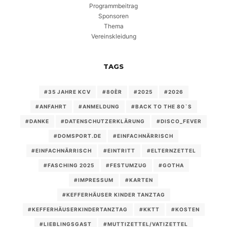
Programmbeitrag
Sponsoren
Thema
Vereinskleidung
TAGS
#35 JAHRE KCV
#80ÈR
#2025
#2026
#ANFAHRT
#ANMELDUNG
#BACK TO THE 80`S
#DANKE
#DATENSCHUTZERKLÄRUNG
#DISCO_FEVER
#DOMSPORT.DE
#EINFACHNÄRRISCH
#EINFACHNÄRRISCH
#EINTRITT
#ELTERNZETTEL
#FASCHING 2025
#FESTUMZUG
#GOTHA
#IMPRESSUM
#KARTEN
#KEFFERHÄUSER KINDER TANZTAG
#KEFFERHÄUSERKINDERTANZTAG
#KKTT
#KOSTEN
#LIEBLINGSGAST
#MUTTIZETTEL/VATIZETTEL