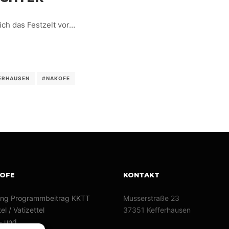
ch das Festzelt vor…
ERHAUSEN
#NAKOFE
KOFE
KONTAKT
ng Programmbeitrag KKTT
Musserstraße 23
el / Vatizettel
37351 Kefferhausen
- und