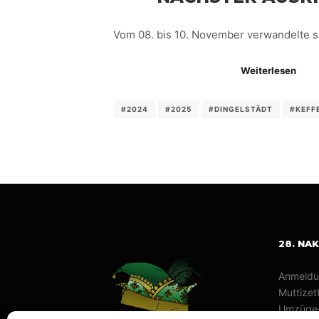
Vom 08. bis 10. November verwandelte si
Weiterlesen
#2024
#2025
#DINGELSTÄDT
#KEFF
28. NA
Anmeldu
Muttizett
Umzüge