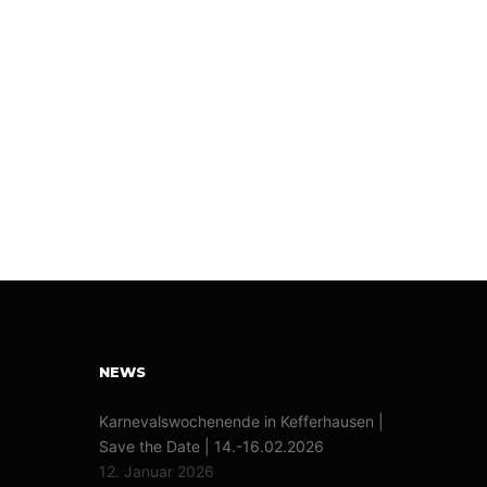
NEWS
Karnevalswochenende in Kefferhausen |
Save the Date | 14.-16.02.2026
12. Januar 2026