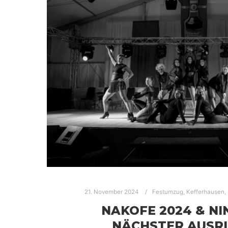
21. November 2024
Festumzug
,
Kefferhausen
,
NAKOFE 2024 & NI
NÄCHSTER AUSR