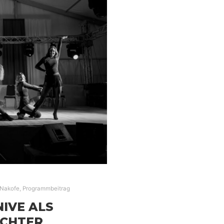
Nakofe
,
Programmbeitrag
NIVE ALS
ICHTER