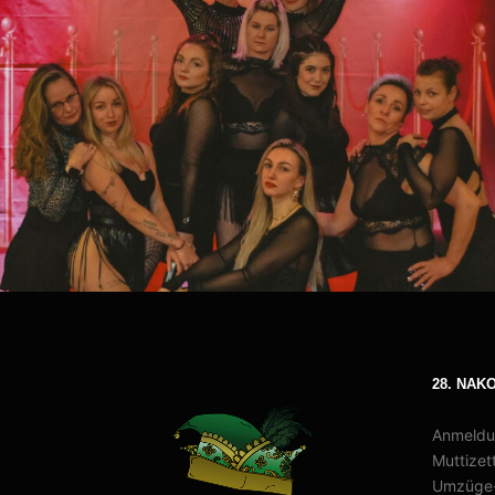
28. NAK
Anmeldu
Muttizett
Umzüge