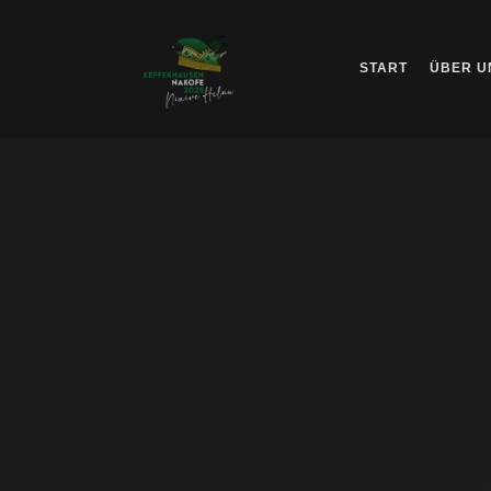
START
ÜBER U