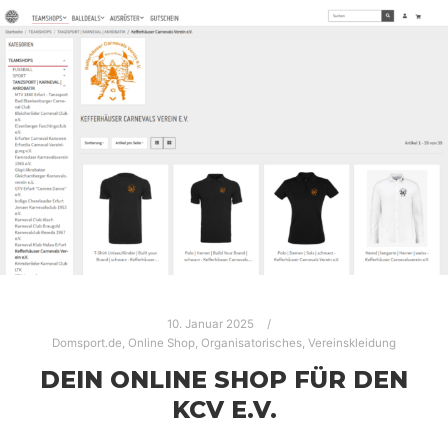
10. Januar 2025
Domsport.de
,
Online Shop
,
Organisatorisches
,
Vereinskleidung
DEIN ONLINE SHOP FÜR DEN
KCV E.V.