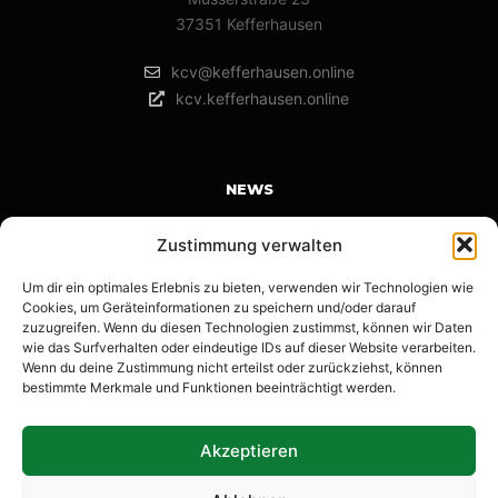
37351 Kefferhausen
kcv@kefferhausen.online
kcv.kefferhausen.online
NEWS
Karnevalswochenende in Kefferhausen | Save the Date |
Zustimmung verwalten
14.-16.02.2026
Um dir ein optimales Erlebnis zu bieten, verwenden wir Technologien wie
12. Januar 2026
Cookies, um Geräteinformationen zu speichern und/oder darauf
Anmeldung KKTT
zuzugreifen. Wenn du diesen Technologien zustimmst, können wir Daten
wie das Surfverhalten oder eindeutige IDs auf dieser Website verarbeiten.
22. Dezember 2025
Wenn du deine Zustimmung nicht erteilst oder zurückziehst, können
bestimmte Merkmale und Funktionen beeinträchtigt werden.
Wow Kefferhausen! Krass Kefferhausen!
14. November 2025
Akzeptieren